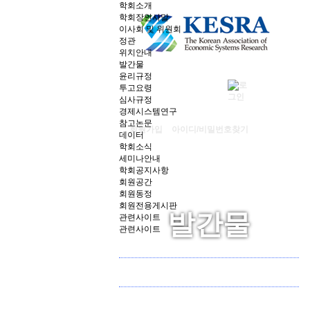
학회소개
학회장인사말
이사회 및 위원회
정관
위치안내
발간물
윤리규정
투고요령
심사규정
경제시스템연구
참고논문
회원가입
아이디/비밀번호찾기
데이터
학회소식
세미나안내
학회공지사항
회원공간
회원동정
회원전용게시판
발간물
관련사이트
관련사이트
윤리규정
투고요령