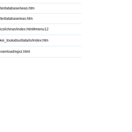
ite/database/seas.htm
ite/database/eas.htm
stics/ichiran/index.html#menu12
kei_toukatsu/data/io/index.htm
/Download/xgxz.html