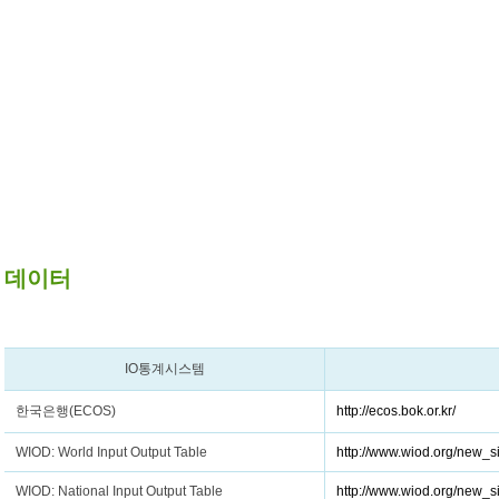
데이터
IO통계시스템
한국은행(ECOS)
http://ecos.bok.or.kr/
WIOD: World Input Output Table
http://www.wiod.org/new_s
WIOD: National Input Output Table
http://www.wiod.org/new_si