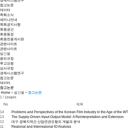
경제시스템연구
참고논문
데이터
학회소식
세미나안내
학회공지사항
회원공간
회원동정
회원전용게시판
관련사이트
관련사이트
발간물
윤리규정
투고요령
심사규정
경제시스템연구
참고논문
데이터
참고논문
Home
> 발간물 >
참고논문
1 / 1pages
No
제목
14
Problems and Perspectives of the Korean Film Industry in the Age of the W
13
The Supply-Driven Input-Output Model: A Reinterpretation and Extension
12
대구·경북지역간 산업연관모형의 개발과 분석
11
Regional and Interregional IO Analysis