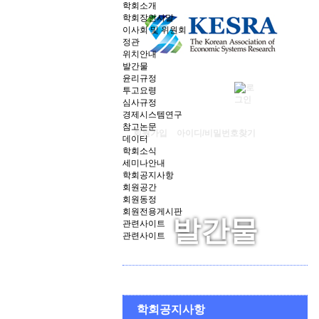
학회소개
학회장인사말
이사회 및 위원회
정관
위치안내
발간물
윤리규정
투고요령
심사규정
경제시스템연구
참고논문
회원가입
아이디/비밀번호찾기
데이터
학회소식
세미나안내
학회공지사항
회원공간
회원동정
회원전용게시판
발간물
관련사이트
관련사이트
세미나안내
학회공지사항